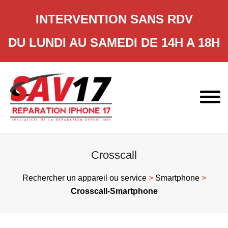
INTERVENTION SANS RDV
DU LUNDI AU SAMEDI DE 14H A 18H
Skip
to
content
Crosscall
Rechercher un appareil ou service
>
Smartphone
>
Crosscall-Smartphone