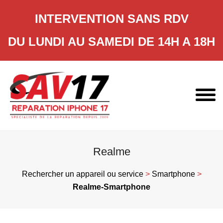
INTERVENTION SANS RDV
DU LUNDI AU SAMEDI DE 14H A 18H
Skip
to
content
Realme
Rechercher un appareil ou service
>
Smartphone
>
Realme-Smartphone