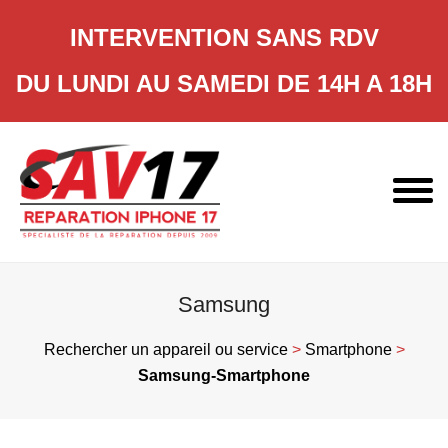
INTERVENTION SANS RDV
DU LUNDI AU SAMEDI DE 14H A 18H
Skip
to
content
Samsung
Rechercher un appareil ou service
>
Smartphone
>
Samsung-Smartphone