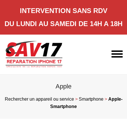
INTERVENTION SANS RDV
DU LUNDI AU SAMEDI DE 14H A 18H
Skip
to
content
Apple
Rechercher un appareil ou service
>
Smartphone
>
Apple-
Smartphone