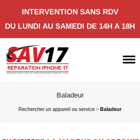
INTERVENTION SANS RDV
DU LUNDI AU SAMEDI DE 14H A 18H
Skip
to
content
Baladeur
Rechercher un appareil ou service
>
Baladeur