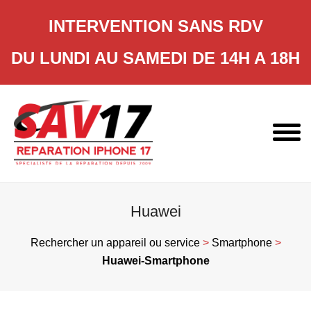
INTERVENTION SANS RDV
DU LUNDI AU SAMEDI DE 14H A 18H
Skip
to
content
Huawei
Rechercher un appareil ou service
>
Smartphone
>
Huawei-Smartphone