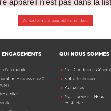
re appareil n'est pas dans la lis
Contactez-nous pour obtenir un devis
 ENGAGEMENTS
QUI NOUS SOMMES
êt d’un mobile
Nos Conditions Général
paration Express en 30
Votre Technicien
nutes
Actualités
re atelier
Nos Horaires – Nous
rantie
contacter