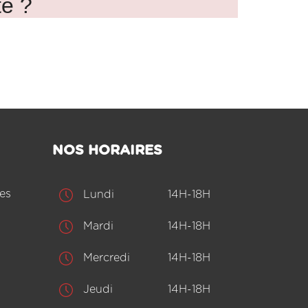
te ?
NOS HORAIRES
es
Lundi
14H-18H
Mardi
14H-18H
Mercredi
14H-18H
Jeudi
14H-18H