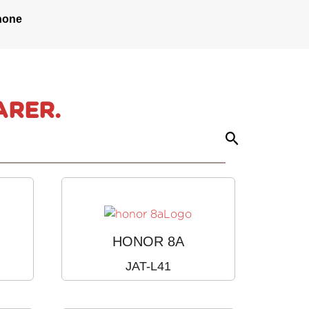
hone
ARER.
HONOR 8A
JAT-L41