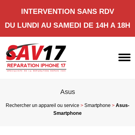
INTERVENTION SANS RDV
DU LUNDI AU SAMEDI DE 14H A 18H
Skip
to
content
Asus
Rechercher un appareil ou service
>
Smartphone
>
Asus-
Smartphone