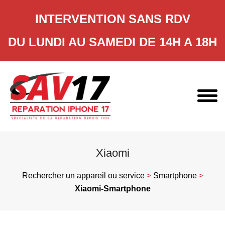
INTERVENTION SANS RDV
DU LUNDI AU SAMEDI DE 14H A 18H
Skip
to
content
Xiaomi
Rechercher un appareil ou service
>
Smartphone
>
Xiaomi-Smartphone