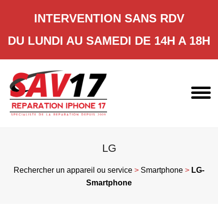
INTERVENTION SANS RDV
DU LUNDI AU SAMEDI DE 14H A 18H
Skip
to
content
LG
Rechercher un appareil ou service
>
Smartphone
>
LG-
Smartphone