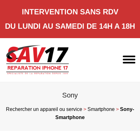
INTERVENTION SANS RDV
DU LUNDI AU SAMEDI DE 14H A 18H
Skip
to
content
Sony
Rechercher un appareil ou service
>
Smartphone
>
Sony-
Smartphone