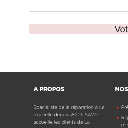
Vot
A PROPOS
NOS
Spécialiste de la réparation à La
Pr
Rochelle depuis 2009, SAV17
Ré
accueille les clients de La
mi