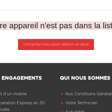
re appareil n'est pas dans la lis
Contactez-nous pour obtenir un devis
 ENGAGEMENTS
QUI NOUS SOMMES
êt d’un mobile
Nos Conditions Général
paration Express en 30
Votre Technicien
nutes