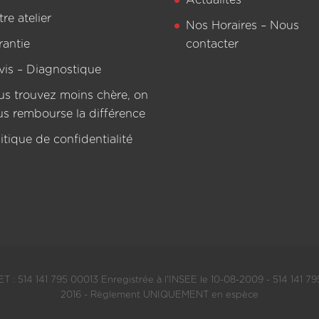
Actualités
re atelier
Nos Horaires – Nous
rantie
contacter
vis – Diagnostique
us trouvez moins chère, on
us rembourse la différence
itique de confidentialité
T : 514 141 795 00013 Enregistrée à l'INSEE le 10-08-2009 - 514 141 795
2016 - Règlement UNIQUEMENT en espèce