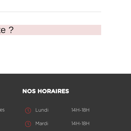
te ?
NOS HORAIRES
es
Lundi
14H-18H
Mardi
14H-18H