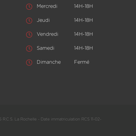
Mercredi
14H-18H
Jeudi
14H-18H
Vendredi
14H-18H
Samedi
14H-18H
Dimanche
Fermé
 R.C.S. La Rochelle - Date immatriculation RCS 11-02-