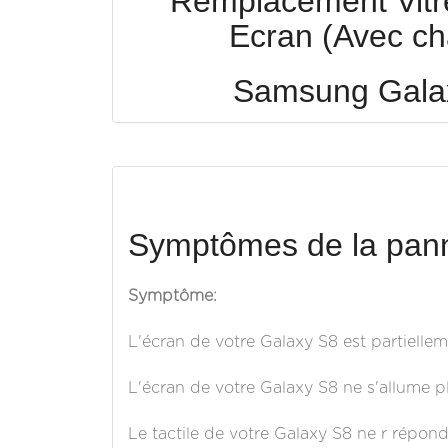
Remplacement Vitre 
Ecran (Avec ch
Samsung Gala
Symptômes de la pann
Symptôme:
L'écran de votre Galaxy S8 est partiellem
L'écran de votre Galaxy S8 ne s'allume plu
Le tactile de votre Galaxy S8 ne r répond