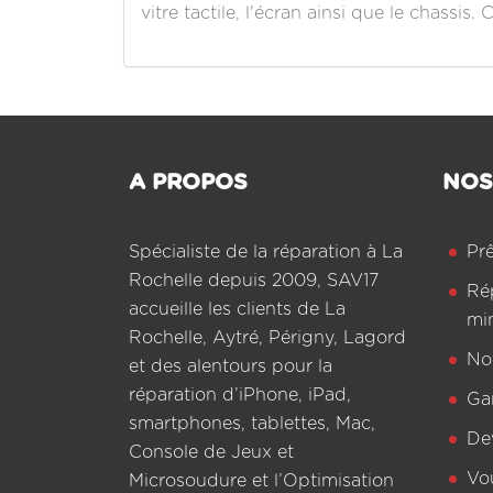
vitre tactile, l'écran ainsi que le chassis.
A PROPOS
NOS
Spécialiste de la réparation à La
Pr
Rochelle depuis 2009, SAV17
Ré
accueille les clients de La
mi
Rochelle, Aytré, Périgny, Lagord
Not
et des alentours pour la
réparation d’iPhone, iPad,
Ga
smartphones, tablettes, Mac,
De
Console de Jeux et
Vo
Microsoudure et l’Optimisation