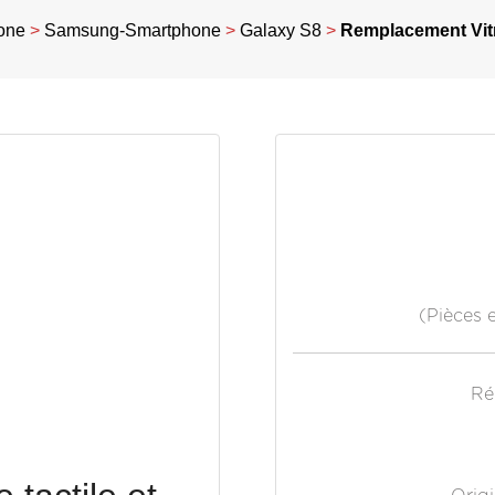
one
>
Samsung-Smartphone
>
Galaxy S8
>
Remplacement Vitre
(Pièces 
Ré