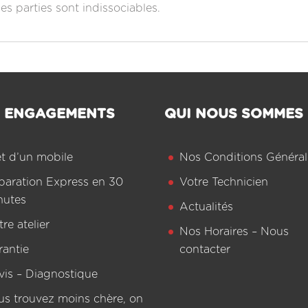
 Ces parties sont indissociables.
 ENGAGEMENTS
QUI NOUS SOMMES
êt d’un mobile
Nos Conditions Général
paration Express en 30
Votre Technicien
nutes
Actualités
re atelier
Nos Horaires – Nous
rantie
contacter
vis – Diagnostique
us trouvez moins chère, on