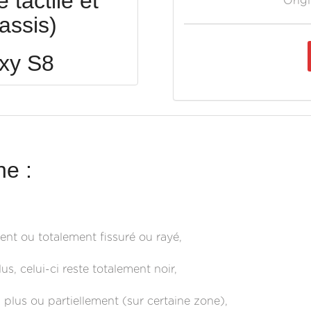
tactile et
Origi
assis)
xy S8
e :
ent ou totalement fissuré ou rayé,
s, celui-ci reste totalement noir,
 plus ou partiellement (sur certaine zone),