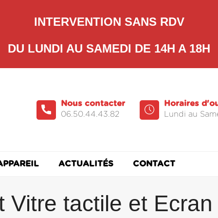
INTERVENTION SANS RDV
DU LUNDI AU SAMEDI DE 14H A 18H
Nous contacter
Horaires d'o
06.50.44.43.82
Lundi au Same
APPAREIL
ACTUALITÉS
CONTACT
itre tactile et Ecran