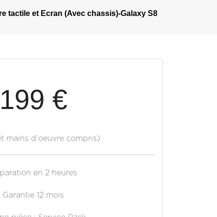
 tactile et Ecran (Avec chassis)-Galaxy S8
199 €
et mains d'oeuvre compris)
paration en 2 heures
Garantie 12 mois