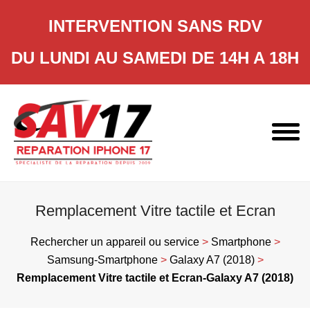
INTERVENTION SANS RDV
DU LUNDI AU SAMEDI DE 14H A 18H
Skip
to
content
Remplacement Vitre tactile et Ecran
Rechercher un appareil ou service
>
Smartphone
>
Samsung-Smartphone
>
Galaxy A7 (2018)
>
Remplacement Vitre tactile et Ecran-Galaxy A7 (2018)