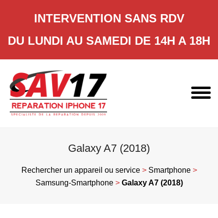
INTERVENTION SANS RDV
DU LUNDI AU SAMEDI DE 14H A 18H
Skip
to
content
Galaxy A7 (2018)
Rechercher un appareil ou service
>
Smartphone
>
Samsung-Smartphone
>
Galaxy A7 (2018)