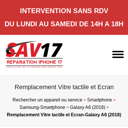
INTERVENTION SANS RDV
DU LUNDI AU SAMEDI DE 14H A 18H
Skip
to
content
Remplacement Vitre tactile et Ecran
Rechercher un appareil ou service
>
Smartphone
>
Samsung-Smartphone
>
Galaxy A6 (2018)
>
Remplacement Vitre tactile et Ecran-Galaxy A6 (2018)