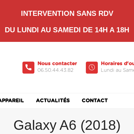
INTERVENTION SANS RDV
DU LUNDI AU SAMEDI DE 14H A 18H
Nous contacter
Horaires d'o
06.50.44.43.82
Lundi au Same
APPAREIL
ACTUALITÉS
CONTACT
Galaxy A6 (2018)