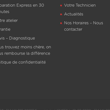
paration Express en 30
Votre Technicien
nutes
Actualités
re atelier
Nos Horaires – Nous
rantie
contacter
vis – Diagnostique
us trouvez moins chère, on
us rembourse la différence
itique de confidentialité