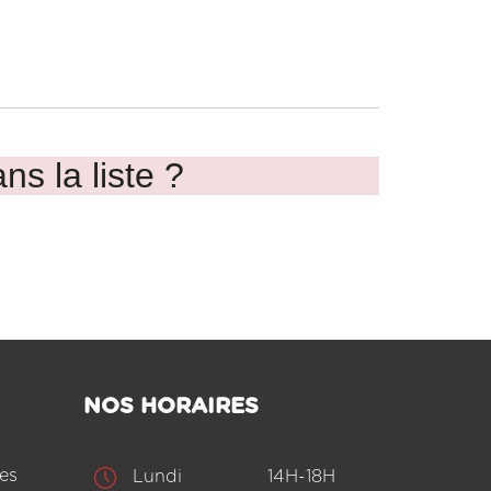
ns la liste ?
NOS HORAIRES
es
Lundi
14H-18H