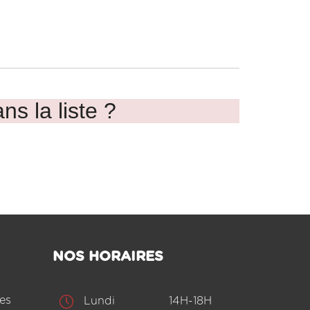
ns la liste ?
NOS HORAIRES
es
Lundi
14H-18H