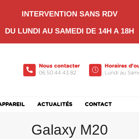
INTERVENTION SANS RDV
DU LUNDI AU SAMEDI DE 14H A 18H
Nous contacter
Horaires d'o
06.50.44.43.82
Lundi au Same
APPAREIL
ACTUALITÉS
CONTACT
Galaxy M20