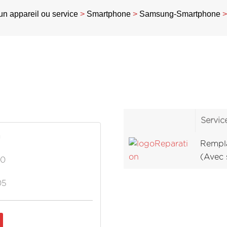
n appareil ou service
>
Smartphone
>
Samsung-Smartphone
Servic
g
Rempla
(Avec 
20
05