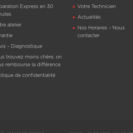
paration Express en 30
Votre Technicien
nutes
Actualités
re atelier
Nos Horaires – Nous
rantie
contacter
vis – Diagnostique
us trouvez moins chère, on
us rembourse la différence
itique de confidentialité