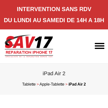
INTERVENTION SANS RDV
DU LUNDI AU SAMEDI DE 14H A 18H
Skip
to
content
iPad Air 2
Tablette
>
Apple-Tablette
>
iPad Air 2