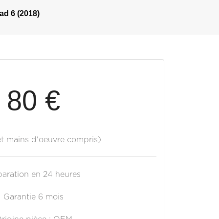
ad 6 (2018)
80 €
et mains d'oeuvre compris)
aration en 24 heures
Garantie 6 mois