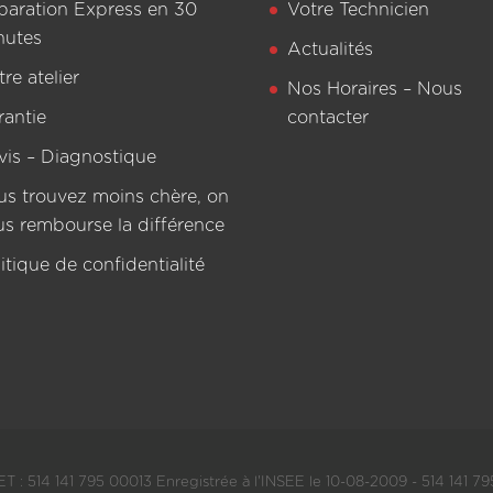
paration Express en 30
Votre Technicien
nutes
Actualités
re atelier
Nos Horaires – Nous
rantie
contacter
vis – Diagnostique
us trouvez moins chère, on
us rembourse la différence
itique de confidentialité
T : 514 141 795 00013 Enregistrée à l'INSEE le 10-08-2009 - 514 141 795