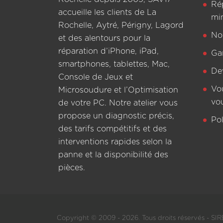
Ré
accueille les clients de La
mi
Rochelle, Aytré, Périgny, Lagord
Not
et des alentours pour la
réparation d’iPhone, iPad,
Ga
smartphones, tablettes, Mac,
De
Console de Jeux et
Vo
Microsoudure et l’Optimisation
vo
de votre PC. Notre atelier vous
propose un diagnostic précis,
Pol
des tarifs compétitifs et des
interventions rapides selon la
panne et la disponibilité des
pièces.
Copyright © 2009 - 2026. Tous droits réservés - SIRE