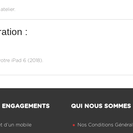
telier.
ation :
votre iPad 6 (2018).
 ENGAGEMENTS
QUI NOUS SOMMES
êt d’un mobile
Nos Conditions Général