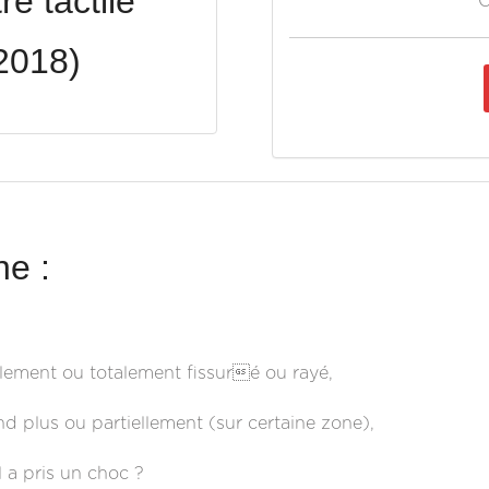
e tactile
O
2018)
e :
ellement ou totalement fissuré ou rayé,
nd plus ou partiellement (sur certaine zone),
l a pris un choc ?