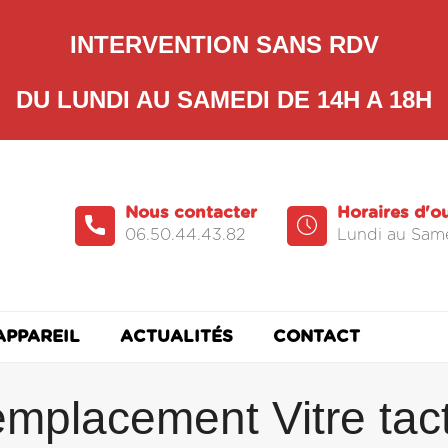
INTERVENTION SANS RDV
DU LUNDI AU SAMEDI DE 14H A 18H
Nous contacter
Horaires d'o
06.50.44.43.82
Lundi au Same
APPAREIL
ACTUALITÉS
CONTACT
mplacement Vitre tact