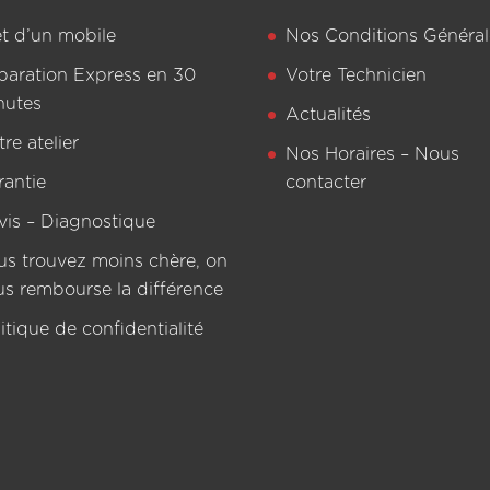
êt d’un mobile
Nos Conditions Général
paration Express en 30
Votre Technicien
nutes
Actualités
re atelier
Nos Horaires – Nous
rantie
contacter
vis – Diagnostique
us trouvez moins chère, on
us rembourse la différence
itique de confidentialité