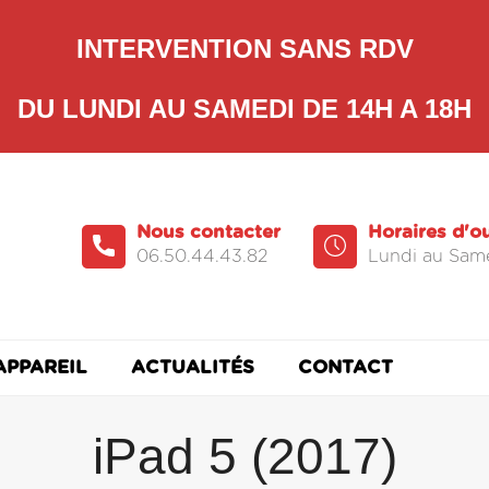
INTERVENTION SANS RDV
DU LUNDI AU SAMEDI DE 14H A 18H
Nous contacter
Horaires d'o
06.50.44.43.82
Lundi au Same
APPAREIL
ACTUALITÉS
CONTACT
iPad 5 (2017)