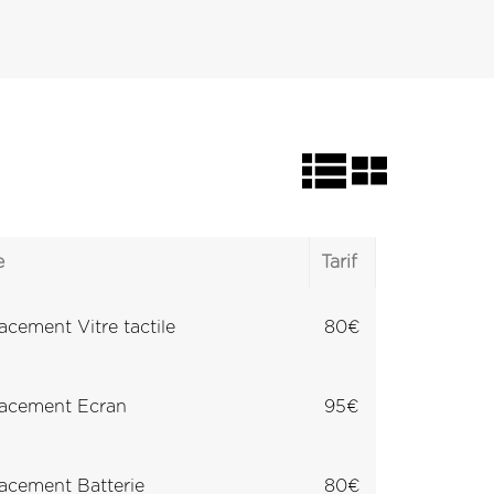
e
Tarif
cement Vitre tactile
80€
acement Ecran
95€
cement Batterie
80€