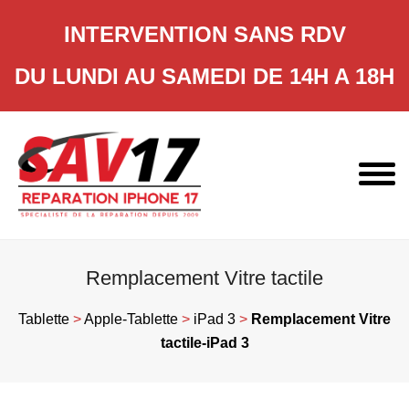
INTERVENTION SANS RDV
DU LUNDI AU SAMEDI DE 14H A 18H
Skip
to
content
Remplacement Vitre tactile
Tablette
>
Apple-Tablette
>
iPad 3
>
Remplacement Vitre
tactile-iPad 3