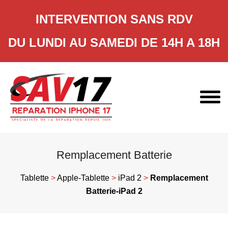
INTERVENTION SANS RDV
DU LUNDI AU SAMEDI DE 14H A 18H
Skip
to
content
Remplacement Batterie
Tablette
>
Apple-Tablette
>
iPad 2
>
Remplacement
Batterie-iPad 2