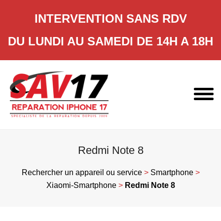
INTERVENTION SANS RDV
DU LUNDI AU SAMEDI DE 14H A 18H
Skip
to
content
Redmi Note 8
Rechercher un appareil ou service
>
Smartphone
>
Xiaomi-Smartphone
>
Redmi Note 8