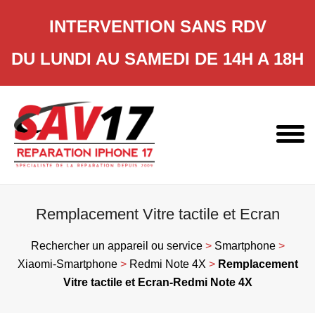
INTERVENTION SANS RDV
DU LUNDI AU SAMEDI DE 14H A 18H
Skip
to
content
Remplacement Vitre tactile et Ecran
Rechercher un appareil ou service
>
Smartphone
>
Xiaomi-Smartphone
>
Redmi Note 4X
>
Remplacement
Vitre tactile et Ecran-Redmi Note 4X