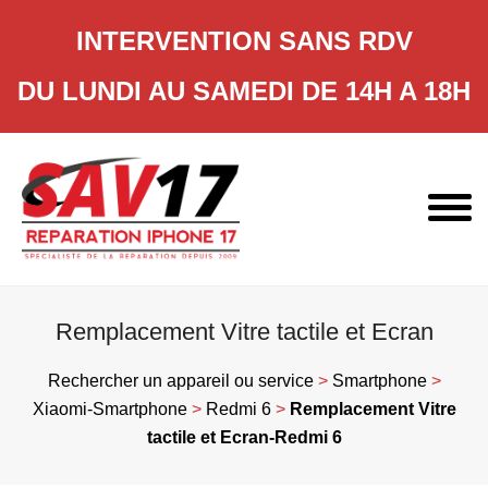
INTERVENTION SANS RDV
DU LUNDI AU SAMEDI DE 14H A 18H
Skip
to
content
Remplacement Vitre tactile et Ecran
Rechercher un appareil ou service
>
Smartphone
>
Xiaomi-Smartphone
>
Redmi 6
>
Remplacement Vitre
tactile et Ecran-Redmi 6