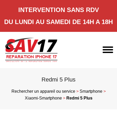
INTERVENTION SANS RDV
DU LUNDI AU SAMEDI DE 14H A 18H
Skip
to
content
Redmi 5 Plus
Rechercher un appareil ou service
>
Smartphone
>
Xiaomi-Smartphone
>
Redmi 5 Plus