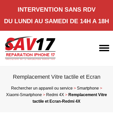
INTERVENTION SANS RDV
DU LUNDI AU SAMEDI DE 14H A 18H
Skip
to
content
Remplacement Vitre tactile et Ecran
Rechercher un appareil ou service
>
Smartphone
>
Xiaomi-Smartphone
>
Redmi 4X
>
Remplacement Vitre
tactile et Ecran-Redmi 4X