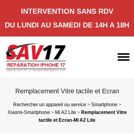
INTERVENTION SANS RDV
DU LUNDI AU SAMEDI DE 14H A 18H
Skip
to
content
Remplacement Vitre tactile et Ecran
Rechercher un appareil ou service
>
Smartphone
>
Xiaomi-Smartphone
>
Mi A2 Lite
>
Remplacement Vitre
tactile et Ecran-Mi A2 Lite