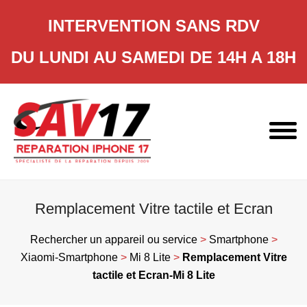
INTERVENTION SANS RDV
DU LUNDI AU SAMEDI DE 14H A 18H
Skip
to
content
Remplacement Vitre tactile et Ecran
Rechercher un appareil ou service
>
Smartphone
>
Xiaomi-Smartphone
>
Mi 8 Lite
>
Remplacement Vitre
tactile et Ecran-Mi 8 Lite