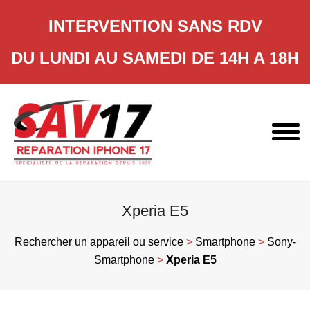
INTERVENTION SANS RDV
DU LUNDI AU SAMEDI DE 14H A 18H
Skip
to
content
Xperia E5
Rechercher un appareil ou service
>
Smartphone
>
Sony-
Smartphone
>
Xperia E5