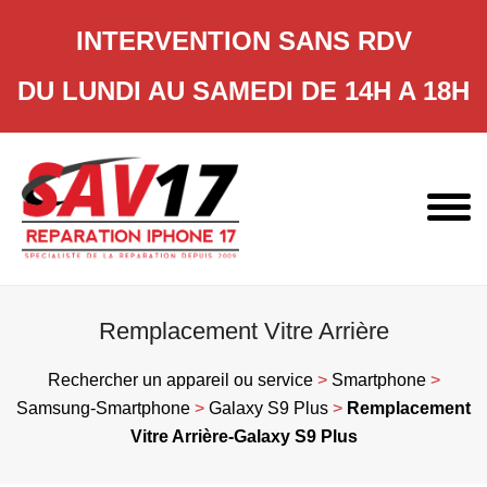
INTERVENTION SANS RDV
DU LUNDI AU SAMEDI DE 14H A 18H
Skip
to
content
Remplacement Vitre Arrière
Rechercher un appareil ou service
>
Smartphone
>
Samsung-Smartphone
>
Galaxy S9 Plus
>
Remplacement
Vitre Arrière-Galaxy S9 Plus