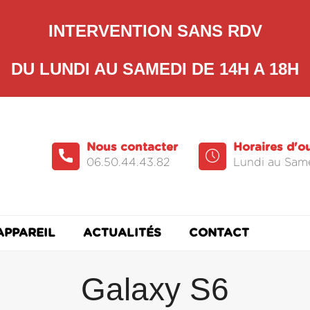
INTERVENTION SANS RDV
DU LUNDI AU SAMEDI DE 14H A 18H
Nous contacter
Horaires d'o
06.50.44.43.82
Lundi au Same
APPAREIL
ACTUALITÉS
CONTACT
Galaxy S6