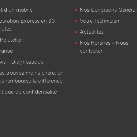
êt d’un mobile
Nos Conditions Général
paration Express en 30
Votre Technicien
nutes
Actualités
re atelier
Nos Horaires – Nous
rantie
contacter
vis – Diagnostique
us trouvez moins chère, on
us rembourse la différence
itique de confidentialité