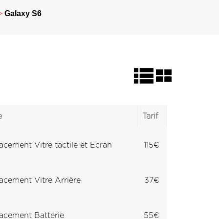
>
Galaxy S6
e
Tarif
cement Vitre tactile et Ecran
115€
cement Vitre Arrière
37€
cement Batterie
55€