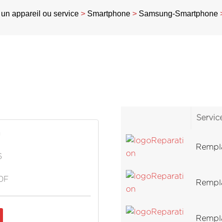
un appareil ou service
>
Smartphone
>
Samsung-Smartphone
Servic
g
Rempla
6
0F
Rempla
Rempla