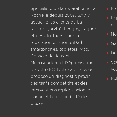
Spécialiste de la réparation à La
Pr
Rochelle depuis 2009, SAV17
Ré
accueille les clients de La
mi
Rochelle, Aytré, Périgny, Lagord
Not
et des alentours pour la
réparation d’iPhone, iPad,
Ga
smartphones, tablettes, Mac,
De
Console de Jeux et
Vo
Microsoudure et l’Optimisation
vo
de votre PC. Notre atelier vous
propose un diagnostic précis,
Pol
des tarifs compétitifs et des
interventions rapides selon la
panne et la disponibilité des
pièces.