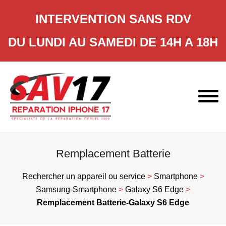
INTERVENTION SANS RDV
DU LUNDI AU SAMEDI DE 14H A 18H
Skip
to
content
Remplacement Batterie
Rechercher un appareil ou service
>
Smartphone
>
Samsung-Smartphone
>
Galaxy S6 Edge
>
Remplacement Batterie-Galaxy S6 Edge