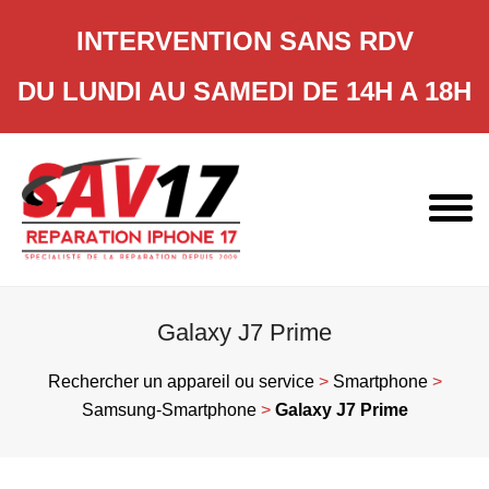
INTERVENTION SANS RDV
DU LUNDI AU SAMEDI DE 14H A 18H
Skip
to
content
Galaxy J7 Prime
Rechercher un appareil ou service
>
Smartphone
>
Samsung-Smartphone
>
Galaxy J7 Prime