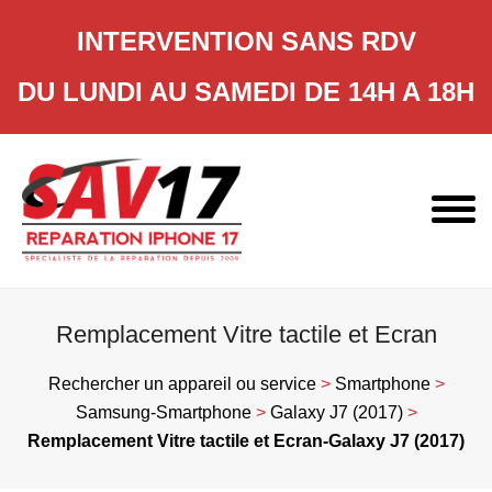
INTERVENTION SANS RDV
DU LUNDI AU SAMEDI DE 14H A 18H
Skip
to
content
Remplacement Vitre tactile et Ecran
Rechercher un appareil ou service
>
Smartphone
>
Samsung-Smartphone
>
Galaxy J7 (2017)
>
Remplacement Vitre tactile et Ecran-Galaxy J7 (2017)