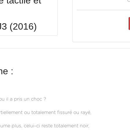
tactile et
O
3 (2016)
e :
u il a pris un choc ?
tiellement ou totalement fissuré ou rayé,
ume plus, celui-ci reste totalement noir,