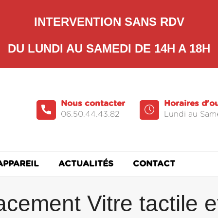
INTERVENTION SANS RDV
DU LUNDI AU SAMEDI DE 14H A 18H
Nous contacter
Horaires d'o
06.50.44.43.82
Lundi au Same
APPAREIL
ACTUALITÉS
CONTACT
cement Vitre tactile e