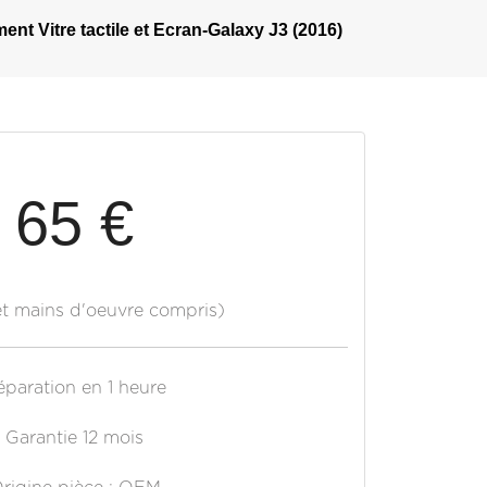
nt Vitre tactile et Ecran-Galaxy J3 (2016)
65 €
et mains d'oeuvre compris)
éparation en 1 heure
Garantie 12 mois