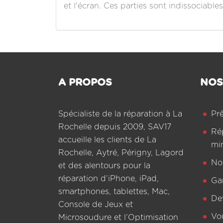
et l'écran. Ces parties sont indissociables
A PROPOS
NOS
Spécialiste de la réparation à La
Pr
Rochelle depuis 2009, SAV17
Ré
accueille les clients de La
mi
Rochelle, Aytré, Périgny, Lagord
Not
et des alentours pour la
réparation d’iPhone, iPad,
Ga
smartphones, tablettes, Mac,
De
Console de Jeux et
Vo
Microsoudure et l’Optimisation