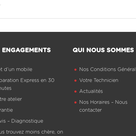
.
 ENGAGEMENTS
QUI NOUS SOMMES
êt d’un mobile
Nos Conditions Général
paration Express en 30
Votre Technicien
nutes
Actualités
re atelier
Nos Horaires – Nous
rantie
contacter
vis – Diagnostique
us trouvez moins chère, on