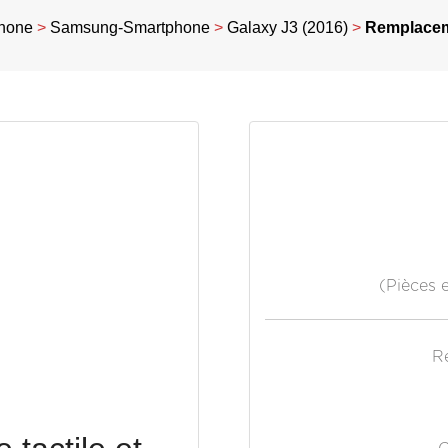
hone
>
Samsung-Smartphone
>
Galaxy J3 (2016)
>
Remplaceme
(Pièces 
R