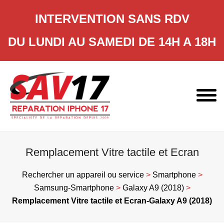
INTERVENTION SANS RDV
DU LUNDI AU SAMEDI DE 14H A 18H
Skip
to
content
Remplacement Vitre tactile et Ecran
Rechercher un appareil ou service
>
Smartphone
>
Samsung-Smartphone
>
Galaxy A9 (2018)
>
Remplacement Vitre tactile et Ecran-Galaxy A9 (2018)