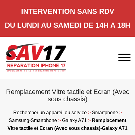
INTERVENTION SANS RDV
DU LUNDI AU SAMEDI DE 14H A 18H
Skip
to
content
Remplacement Vitre tactile et Ecran (Avec
sous chassis)
Rechercher un appareil ou service
>
Smartphone
>
Samsung-Smartphone
>
Galaxy A71
>
Remplacement
Vitre tactile et Ecran (Avec sous chassis)-Galaxy A71