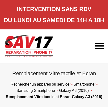
INTERVENTION SANS RDV
DU LUNDI AU SAMEDI DE 14H A 18H
Skip
to
content
Remplacement Vitre tactile et Ecran
Rechercher un appareil ou service
>
Smartphone
>
Samsung-Smartphone
>
Galaxy A3 (2016)
>
Remplacement Vitre tactile et Ecran-Galaxy A3 (2016)