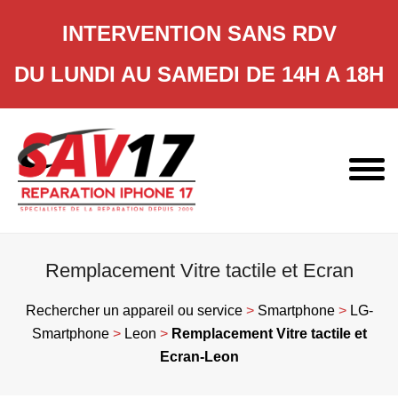
INTERVENTION SANS RDV
DU LUNDI AU SAMEDI DE 14H A 18H
Skip
to
content
Remplacement Vitre tactile et Ecran
Rechercher un appareil ou service
>
Smartphone
>
LG-
Smartphone
>
Leon
>
Remplacement Vitre tactile et
Ecran-Leon