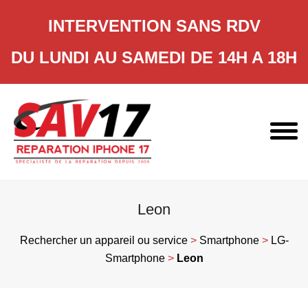
INTERVENTION SANS RDV
DU LUNDI AU SAMEDI DE 14H A 18H
Skip
to
content
Leon
Rechercher un appareil ou service
>
Smartphone
>
LG-
Smartphone
>
Leon