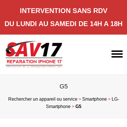
INTERVENTION SANS RDV
DU LUNDI AU SAMEDI DE 14H A 18H
Skip
to
content
G5
Rechercher un appareil ou service
>
Smartphone
>
LG-
Smartphone
>
G5