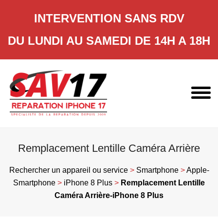
INTERVENTION SANS RDV
DU LUNDI AU SAMEDI DE 14H A 18H
Skip
to
content
Remplacement Lentille Caméra Arrière
Rechercher un appareil ou service
>
Smartphone
>
Apple-
Smartphone
>
iPhone 8 Plus
>
Remplacement Lentille
Caméra Arrière-iPhone 8 Plus