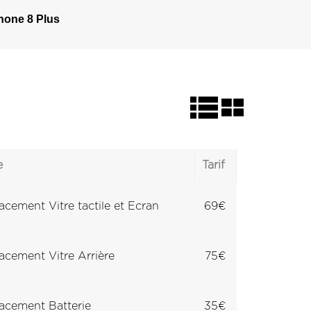
hone 8 Plus
e
Tarif
cement Vitre tactile et Ecran
69€
cement Vitre Arrière
75€
cement Batterie
35€