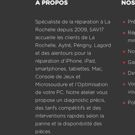
A PROPOS
NOS
Spécialiste de la réparation à La
Pr
Rochelle depuis 2009, SAV17
Ré
accueille les clients de La
mi
Rochelle, Aytré, Périgny, Lagord
Not
et des alentours pour la
réparation d’iPhone, iPad,
Ga
smartphones, tablettes, Mac,
De
Console de Jeux et
Vo
Microsoudure et l’Optimisation
vo
de votre PC. Notre atelier vous
propose un diagnostic précis,
Pol
des tarifs compétitifs et des
interventions rapides selon la
panne et la disponibilité des
pièces.