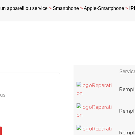
un appareil ou service
>
Smartphone
>
Apple-Smartphone
>
iP
Servic
Rempla
lus
Rempla
Rempla