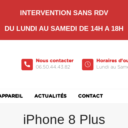
INTERVENTION SANS RDV
DU LUNDI AU SAMEDI DE 14H A 18H
Nous contacter
Horaires d'o
06.50.44.43.82
Lundi au Same
APPAREIL
ACTUALITÉS
CONTACT
iPhone 8 Plus