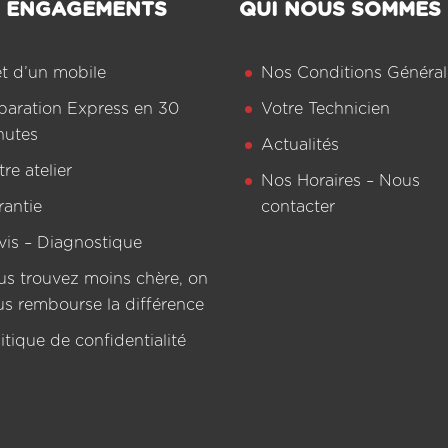
 ENGAGEMENTS
QUI NOUS SOMMES
êt d’un mobile
Nos Conditions Général
paration Express en 30
Votre Technicien
nutes
Actualités
re atelier
Nos Horaires – Nous
rantie
contacter
vis – Diagnostique
us trouvez moins chère, on
us rembourse la différence
itique de confidentialité