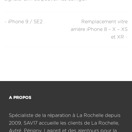
iPhone 9 / SE2
Remplacement vitre
Navigation
arrière iPhone 8 – X – XS
de
et XR
l’article
A PROPOS
Spécialiste de la réparation à La Rochelle depuis
2009, SAV17 accueille les clients de La Rochelle,
Aytré, Périgny, Lagord et des alentours pour la