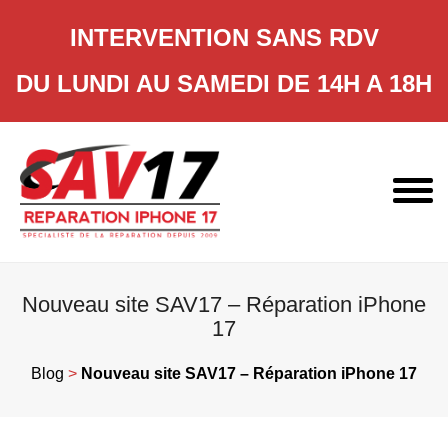
INTERVENTION SANS RDV
DU LUNDI AU SAMEDI DE 14H A 18H
Skip
to
content
Nouveau site SAV17 – Réparation iPhone
17
Blog
>
Nouveau site SAV17 – Réparation iPhone 17