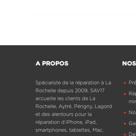
Navigation
de
l’article
A PROPOS
NOS
Spécialiste de la réparation à La
Pr
Rochelle depuis 2009, SAV17
Ré
accueille les clients de La
mi
Rochelle, Aytré, Périgny, Lagord
Not
et des alentours pour la
réparation d’iPhone, iPad,
Ga
smartphones, tablettes, Mac,
De