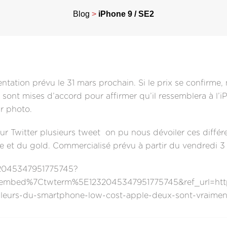
Blog
>
iPhone 9 / SE2
sentation prévu le 31 mars prochain. Si le prix se confirm
 sont mises d’accord pour affirmer qu’il ressemblera à l’
r photo.
Sur Twitter plusieurs tweet on pu nous dévoiler ces différ
une et du gold. Commercialisé prévu à partir du vendredi 
32045347951775745?
embed%7Ctwterm%5E1232045347951775745&ref_url=ht
ouleurs-du-smartphone-low-cost-apple-deux-sont-vraime