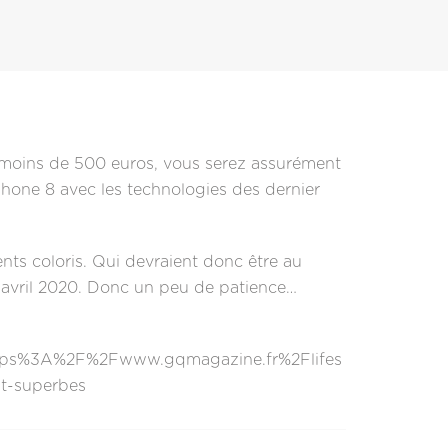
e, moins de 500 euros, vous serez assurément
iPhone 8 avec les technologies des dernier
ents coloris. Qui devraient donc être au
3 avril 2020. Donc un peu de patience…
tps%3A%2F%2Fwww.gqmagazine.fr%2Flifes
nt-superbes