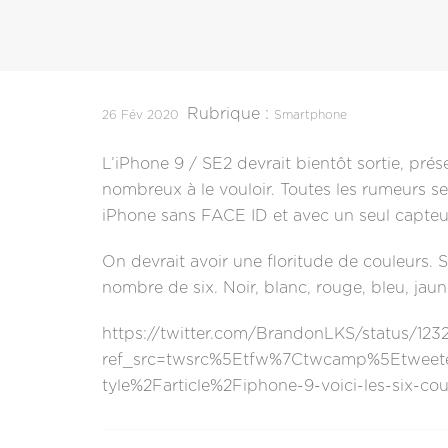
Rubrique :
26 Fév 2020
Smartphone
L’iPhone 9 / SE2 devrait bientôt sortie, pré
nombreux à le vouloir. Toutes les rumeurs se
iPhone sans FACE ID et avec un seul capteu
On devrait avoir une floritude de couleurs. 
nombre de six. Noir, blanc, rouge, bleu, ja
https://twitter.com/BrandonLKS/status/12
ref_src=twsrc%5Etfw%7Ctwcamp%5Etweet
tyle%2Farticle%2Fiphone-9-voici-les-six-c