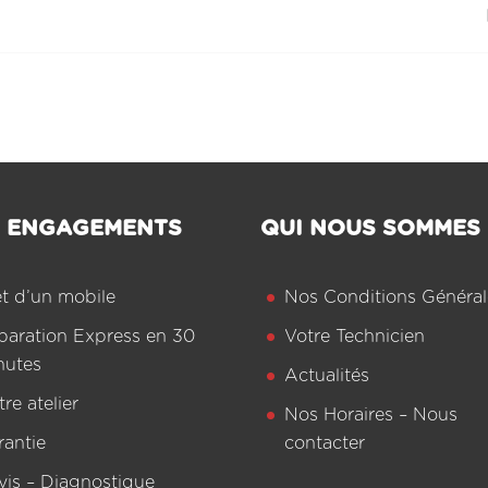
 ENGAGEMENTS
QUI NOUS SOMMES
êt d’un mobile
Nos Conditions Général
paration Express en 30
Votre Technicien
nutes
Actualités
re atelier
Nos Horaires – Nous
rantie
contacter
vis – Diagnostique