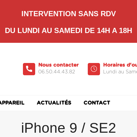
INTERVENTION SANS RDV
DU LUNDI AU SAMEDI DE 14H A 18H
Nous contacter
Horaires d'o
06.50.44.43.82
Lundi au Same
APPAREIL
ACTUALITÉS
CONTACT
iPhone 9 / SE2