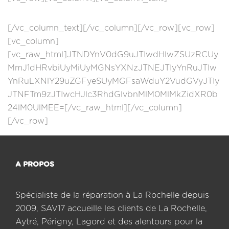
[/vc_column_text][/vc_column][/vc_row][vc_row]
[vc_column]
[vc_raw_html]JTNDYnV0dG9uJTIwdHlwZSUzRCUy
MmJ1dHRvbiUyMiUyMGNsYXNzJTNEJTIyYnRuJTIw
YnRuLXNlY29uZGFyeSUyMGFsaWduY2VudGVyJTIy
JTNFTm9zJTIwcHJlc3RhdGlvbnMlM0MlMkZidXR0b
24lM0UlMEE=[/vc_raw_html][/vc_column]
[/vc_row]
A PROPOS
Spécialiste de la réparation à La Rochelle depuis
2009, SAV17 accueille les clients de La Rochelle,
Aytré, Périgny, Lagord et des alentours pour la