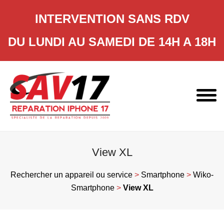
INTERVENTION SANS RDV
DU LUNDI AU SAMEDI DE 14H A 18H
Skip
to
content
View XL
Rechercher un appareil ou service
>
Smartphone
>
Wiko-
Smartphone
>
View XL