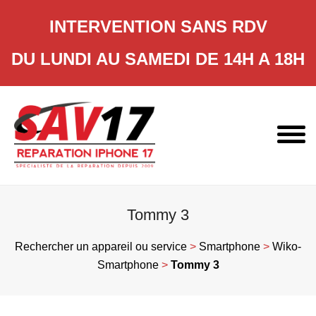
INTERVENTION SANS RDV
DU LUNDI AU SAMEDI DE 14H A 18H
Skip
to
content
Tommy 3
Rechercher un appareil ou service
>
Smartphone
>
Wiko-
Smartphone
>
Tommy 3